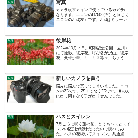
番のない...
写真
写真
カメラ現在メインで使っているカメラに
なります。ニコンのD7500(右）と同じく
ニコンのZ50(左）です。Z50はミラーレス
カメラ。レンズはNIKKOR Z DX 24mm
f/1.7 （Zマウント） 7500の方はAF-S
DX Micro...
彼岸花
写真
2024年10月２日。昭和記念公園（立川）
にて撮影。彼岸花。呼び名が沢山。彼岸
花。曼珠沙華。リコリス等々。ちょうど
秋のお彼岸の頃に咲く花です。球根に強
い毒性あり。お墓の周りに咲いているこ
とが多く地方によっては、葬式花（そう
しきばな）、墓花（...
新しいカメラを買う
写真
悩みに悩んで買ってしまいました。ニコ
ンのZ5です。Z5ⅡでなくZ5です。Ⅱの方
は出て間もなく手が出ませんでした。と
りあえず、フルサイズのカメラがほしか
った。弱点は動画性能と暗所撮影。性能
は上を見たらきりが無いのでフルサイズ
のエントリーモデル...
ハスとスイレン
写真
7月ころに咲く蓮の花。どうもハスとスイ
レンの区別が曖昧だったので調べてみ
た。ハスの花続いてスイレン。共通点は