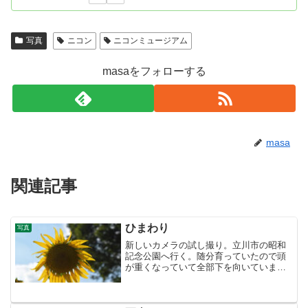
写真
ニコン
ニコンミュージアム
masaをフォローする
masa
関連記事
ひまわり
写真
新しいカメラの試し撮り。立川市の昭和
記念公園へ行く。随分育っていたので頭
が重くなっていて全部下を向いていまし
た。コキアゆりここからは30年以上前の
オールドレンズ(85mm F1.8)と
D7500(APS-C)の組み合わせで。あまり出