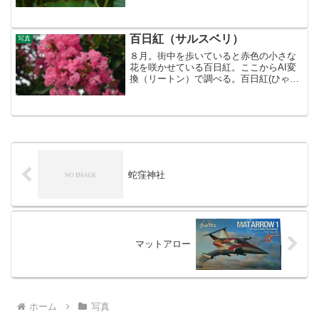
どちらも水辺の植物。違うところは、ス
イレンはスイレン科。ハスはハス科。ハ
スは水面から立ち上がるように高い位置
に花を咲かせる。葉の切れ...
百日紅（サルスベリ）
写真
８月。街中を歩いていると赤色の小さな
花を咲かせている百日紅。ここからAI変
換（リートン）で調べる。百日紅(ひゃく
にちこう)とは、以下のような植物のこと
を指します:マサキ科の落葉小高木で、夏
から秋にかけて赤い花を咲かせる。学名
はSerissa...
蛇窪神社
マットアロー
ホーム
写真