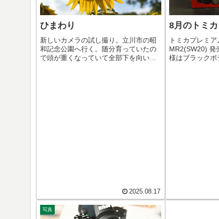
ひまわり
8月のトミカ
新しいカメラの試し撮り。立川市の昭
トミカプレミアム
和記念公園へ行く。随分育っていたの
MR2(SW20)
で頭が重くなっていて全部下を向いて
様はブラックボ
いました。コキアゆりここからは30年
ります。リトラ
以上前のオールドレンズ(85mm F1.8)
式。
とD7500(APS-C)の組み合わせで。あま
り出番のない...
2025.08.17
写真