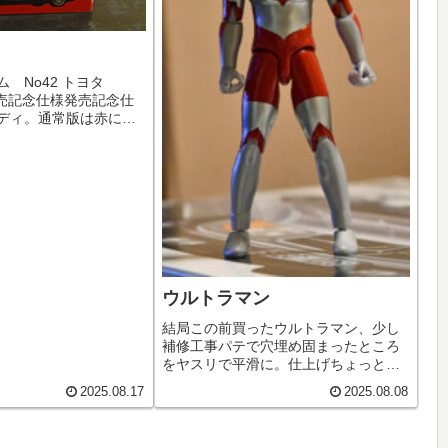
 No42 トヨタ
 発売記念仕様発売記念仕
ディ。通常版は赤にな
クタブルライトは可動
ウルトラマン
結局この前買ったウルトラマン、少し
補修工事パテで穴埋め固まったところ
をヤスリで平滑に。仕上げちょっと
前。もう少し削る。塗装はタミヤアク
2025.08.17
2025.08.08
リルカラーのX7（赤） X32（チタン
シルバー）を使用。補修工事終了